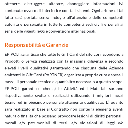
ottenere, distruggere, alterare, danneggiare informazioni ivi
contenute ovvero di interferire con tali sistemi. Ogni azione di tal
fatta sarà portata senza indugio all'attenzione delle competenti
autorità e perseguita in tutte le competenti sedi civili e penali ai
sensi delle vigenti leggi e convenzioni internazionali.
Responsabilità e Garanzie
EPIPOLI garantisce che tutte le Gift Card del sito corrispondono a
Prodotti o Servizi realizzati con la massima diligenza e secondo
elevati livelli qualitativi garantendo che ciascuna delle Aziende
emittenti le Gift Card (PARTNER) organizza a propria cura e spese, i
mezzi, il personale tecnico e quant’altro necessario a questo scopo.
EPIPOLI garantisce che: a) le Attività ed i Materiali saranno
rispettivamente svolte e realizzati utilizzando i migliori mezzi
tecnici ed impiegando personale altamente qualificato; b) quanto
sarà realizzato in base al Contratto non conterrà elementi aventi
natura o finalità che possano provocare lesioni di diritti personali,
morali e/o patrimoniali di terzi, e/o violazioni di leggi e/o