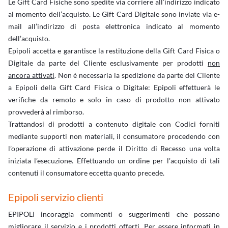
Le Gift Card Fisiche sono spedite via corriere all’indirizzo indicato
al momento dell’acquisto. Le Gift Card Digitale sono inviate via e-
mail all’indirizzo di posta elettronica indicato al momento
dell’acquisto.
Epipoli accetta e garantisce la restituzione della Gift Card Fisica o
Digitale da parte del Cliente esclusivamente per prodotti
non
ancora attivati
. Non è necessaria la spedizione da parte del Cliente
a Epipoli della Gift Card Fisica o Digitale: Epipoli effettuerà le
verifiche da remoto e solo in caso di prodotto non attivato
provvederà al rimborso.
Trattandosi di prodotti a contenuto digitale con Codici forniti
mediante supporti non materiali, il consumatore procedendo con
l’operazione di attivazione perde il Diritto di Recesso una volta
iniziata l’esecuzione. Effettuando un ordine per l'acquisto di tali
contenuti il consumatore eccetta quanto precede.
Epipoli servizio clienti
EPIPOLI incoraggia commenti o suggerimenti che possano
migliorare il servizio e i prodotti offerti. Per essere informati in